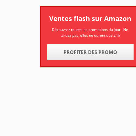
Ventes flash sur Amazon
Découvrez toutes les promotions du jour ! Ne
tardez pas, elles ne durent que 24h
PROFITER DES PROMO